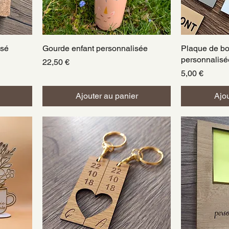
isé
Gourde enfant personnalisée
Aperçu rapide
Plaque de boî
A
personnalisé
Prix
22,50 €
Prix
5,00 €
Ajouter au panier
Ajou