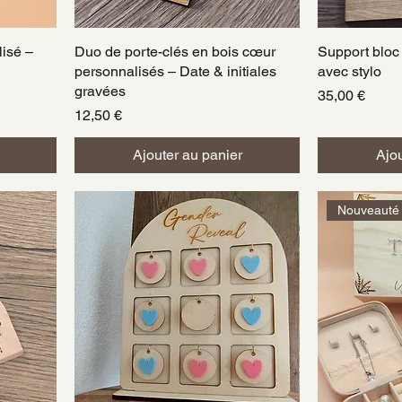
isé –
Duo de porte-clés en bois cœur
Aperçu rapide
Support bloc
A
personnalisés – Date & initiales
avec stylo
gravées
Prix
35,00 €
Prix
12,50 €
Ajouter au panier
Ajou
Nouveauté