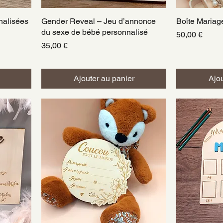
nalisées
Gender Reveal – Jeu d’annonce
Aperçu rapide
Boîte Mariag
A
du sexe de bébé personnalisé
Prix
50,00 €
Prix
35,00 €
Ajouter au panier
Ajou