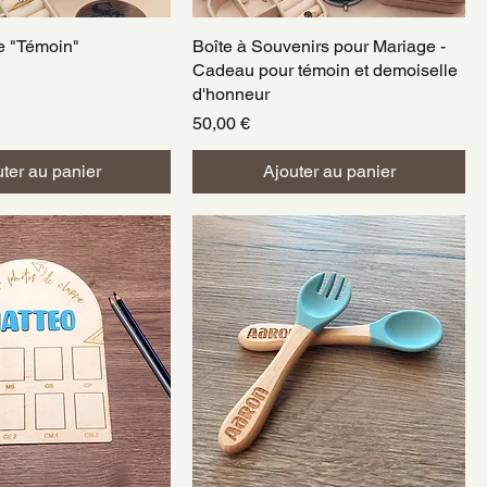
e "Témoin"
perçu rapide
Boîte à Souvenirs pour Mariage -
Aperçu rapide
Cadeau pour témoin et demoiselle
d'honneur
Prix
50,00 €
ter au panier
Ajouter au panier