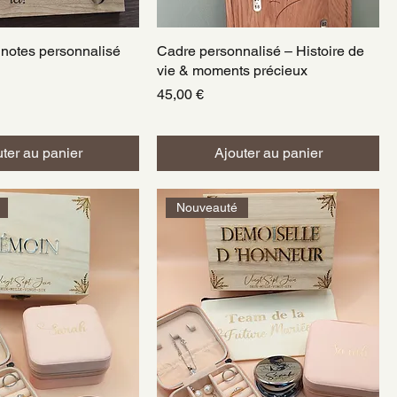
 notes personnalisé
perçu rapide
Cadre personnalisé – Histoire de
Aperçu rapide
vie & moments précieux
Prix
45,00 €
ter au panier
Ajouter au panier
Nouveauté