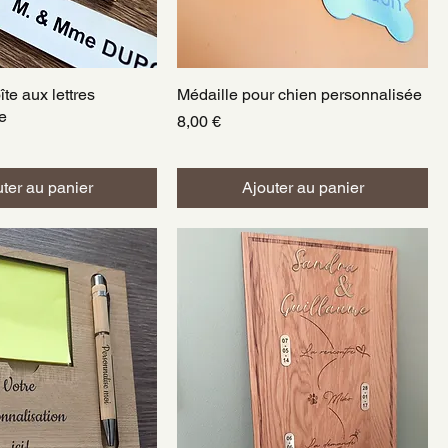
te aux lettres
perçu rapide
Médaille pour chien personnalisée
Aperçu rapide
e
Prix
8,00 €
ter au panier
Ajouter au panier