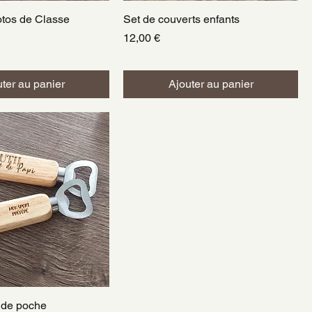
tos de Classe
perçu rapide
Set de couverts enfants
Aperçu rapide
Prix
12,00 €
ter au panier
Ajouter au panier
 de poche
perçu rapide