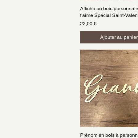
Affiche en bois personnali
Aperçu rapide
t'aime Spécial Saint-Valen
Prix
22,00 €
Ajouter au panier
Prénom en bois à personn
Aperçu rapide