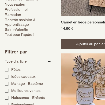
Nouveautés
Professionnel
Ramadan
Rentrée scolaire &
Carnet en liège personnal
Aperçu rapide
Apprentissage
Prix
14,90 €
Saint-Valentin
Tout pour l'apéro !
Ajouter au panier
Filtrer par
Type d'article
Fêtes
Idées cadeaux
Mariage - Baptême
Meilleures ventes
Naissance - Enfants
Professionnel