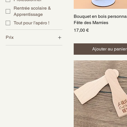
Rentrée scolaire &
Apprentissage
Bouquet en bois personnal
Aperçu rapide
Fête des Mamies
Tout pour l'apéro !
Prix
17,00 €
Prix
Ajouter au panier
4 €
50 €