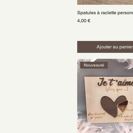
Spatules à raclette person
Aperçu rapide
Prix
4,00 €
Ajouter au panier
Nouveauté