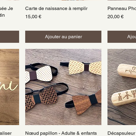
sée Je
Carte de naissance à remplir
Aperçu rapide
Panneau Pho
A
tin
Prix
Prix
15,00 €
20,00 €
Ajouter au panier
Ajou
aliser
Nœud papillon - Adulte & enfants
Aperçu rapide
Décapsuleur
A