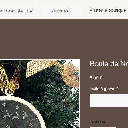
Visiter la boutique
propos de moi
Accueil
Boule de No
Prix
8,00 €
Texte à graver
*
Quantité
*