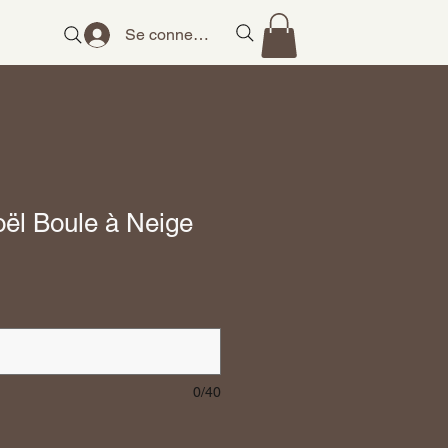
Se connecter
ël Boule à Neige
0/40