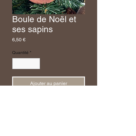
Boule de Noël et
ses sapins
Prix
6,50 €
Quantité
*
Ajouter au panier
Une jolie boule de Noël en plexi
et bois, un joli mélange de
matière pour un rendu magnifique
sur votre sapin.