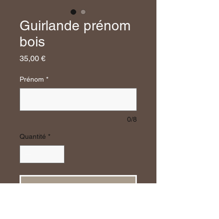
Guirlande prénom
bois
Prix
35,00 €
Prénom
*
0/8
Quantité
*
Ajouter au panier
Craquez pour cette jolie guirlande