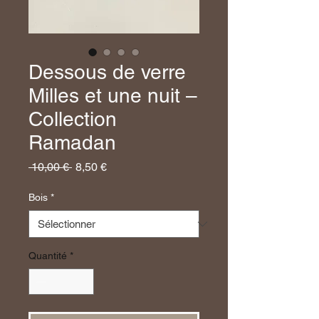
Dessous de verre
Milles et une nuit –
Collection
Ramadan
Prix
Prix
 10,00 € 
8,50 €
original
promotionnel
Bois
*
Quantité
*