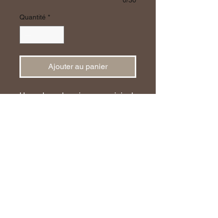
0/30
Quantité
*
Ajouter au panier
Un cadeau de naissance original
personnalisé.
Cette décoration murale en
bois apportera de la
douceur dans la chambre de
bébé.
Elle est composée d'une Lune et
d'un Nuage sur lequel est gravé
le prénom de l'enfant.